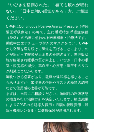
「いびきを指摘された」「寝ても疲れが取れ
ない」「日中に強い眠気がある」方、ご相談
ください。
CPAPはContinuous Positive Airway Pressure（持続
陽圧呼吸療法）の略で、主に睡眠時無呼吸症候群
（SAS） の治療に使われる医療機器・治療法です。
睡眠中にエアチューブ付きのマスクをつけ、CPAP
から空気を送り続けて気道を広げることにより、の
どが塞がって呼吸が止まるのを防ぎます。無呼吸状
態が解消され睡眠の質が向上し、いびき・日中の眠
気・疲労感の減少、高血圧・心疾患・脳卒中のリス
ク削減につながります。
毎晩つける必要があり、乾燥や違和感を感じること
もありますが、加湿器の併用やマスクの種類の調整
などで使用感の改善が可能です。
まずは、当院にご相談ください。睡眠時の呼吸状態
の検査を行い治療方針を決定いたします。検査結果
によりCPAPの初期導入費用＋月額の管理費用（通
院＋機器レンタル）に健康保険が適用されます。