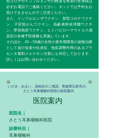
型コロナやインフルエンザの検査を希望の患者様は
必ずお電話でご連絡ください。ネットでは予約をお
受けできませんのでご注意ください。
また、インフルエンザワクチン、新型コロナワクチ
ン、子宮頸がんワクチン、高齢者肺炎球菌ワクチ
ン、帯状疱疹ワクチン、ヒトパピローマウイルス感
染症の各種予防接種も実施しています。
​そのほか、45～59歳の女性の更年期障害の保険治療
として血行促進や抗炎症、免疫調整作用のあるプラ
センタ製剤メルスモン注射にも対応しております。
詳しくはお問い合わせください。
いびき、めまい、花粉症のご相談、青森県弘前市の、
さとう耳鼻咽喉科医院の医院案内
医院案内
医院名｜
さとう耳鼻咽喉科医院
診療科目｜
耳鼻咽喉科