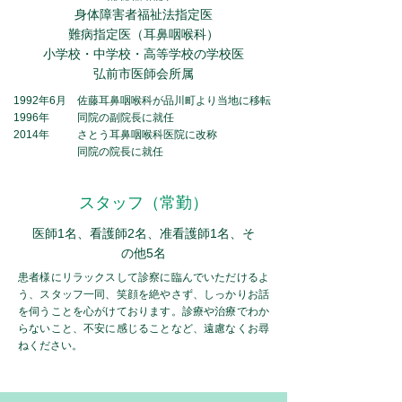
身体障害者福祉法指定医
難病指定医（耳鼻咽喉科）
​小学校・中学校・高等学校の学校医
​弘前市医師会所属
1992年6月
佐藤耳鼻咽喉科が品川町より当地に移転
1996年
同院の副院長に就任
2014年
さとう耳鼻咽喉科医院に改称
同院の院長に就任
スタッフ（常勤）
医師1名、看護師2名、准看護師1名、そ
の他5名
患者様にリラックスして診察に臨んでいただけるよ
う、スタッフ一同、笑顔を絶やさず、しっかりお話
を伺うことを心がけております。診療や治療でわか
らないこと、不安に感じることなど、遠慮なくお尋
ねください。