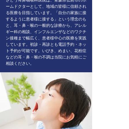
さとう耳鼻咽喉科医院は、青森県弘前市のホ
ームドクターとして、地域の皆様に信頼され
る医療を目指しています。「自分の家族に接
するように患者様に接する」という理念のも
と、耳・鼻・喉の一般的な診療から、アレル
ギー科の相談、インフルエンザなどのワクチ
ン接種まで幅広く、患者様中心の医療を実践
しています。初診・再診とも電話予約・ネッ
ト予約が可能です。いびき、めまい、花粉症
などの耳・鼻・喉の不調は当院にお気軽にご
相談ください。