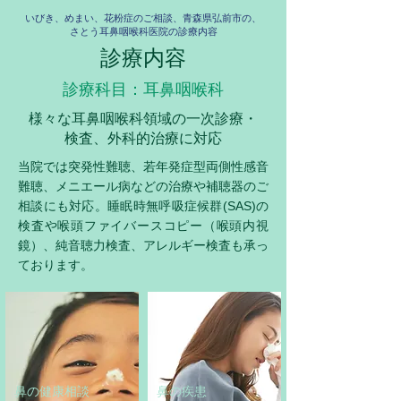
いびき、めまい、花粉症のご相談、青森県弘前市の、
さとう耳鼻咽喉科医院の診療内容
診療内容
診療科目：耳鼻咽喉科
様々な耳鼻咽喉科領域の一次診療・
検査、外科的治療に対応
​当院では突発性難聴、若年発症型両側性感音
難聴、メニエール病などの治療や補聴器のご
相談にも対応。睡眠時無呼吸症候群(SAS)の
検査や喉頭ファイバースコピー（喉頭内視
鏡）、純音聴力検査、アレルギー検査も承っ
ております。
鼻の健康相談
鼻の疾患