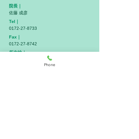
院長｜
佐藤 成彦
Tel｜
0172-27-8733
Fax｜
0172-27-8742
所在地｜
〒036-8086 青森県弘前市田園4丁目7-7
Phone
駐車場｜
10台（最大15台）※駐輪場もあり
診療時間｜
9:00～12:30／15:00～18:30（※木曜午後
～18:00）
休診日｜
土曜午後、日曜・祝日、お盆、年末年始
（※日祝10:00～12:00臨時診療あり）
公式サイト｜
https://www.sato0929.com/