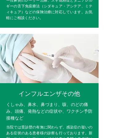
ー性鼻炎のレーザー治療、スギ花粉症とダニアレル
ギーの舌下免疫療法（シダキュア・アシテア、ミテ
ィキュア）などの保険治療に対応しています。お気
軽にご相談ください。
インフルエンザその他
くしゃみ、鼻水、鼻づまり、咳、のどの痛
み、頭痛、発熱などの症状や、ワクチン予防
接種など
当院では受診歴の有無に関わらず、感染症の疑いの
ある症状のある患者様の診察も行っております。新