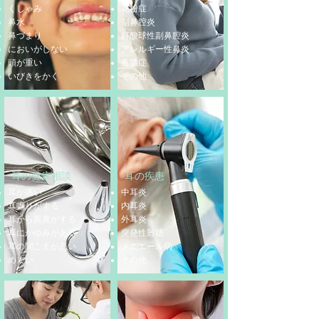
くしゃみ
花粉症
鼻水
副鼻腔炎
鼻づまり
好酸球性副鼻腔炎
においがしない
アレルギー性鼻炎
頭が重い
蓄膿症
いびきをかく
​その他
耳の健康相談
耳の疾患
耳が痛い
中耳炎
耳鳴りがする
内耳炎
耳から異臭がする
外耳炎
耳にかゆみがある
突発性難聴
耳の聞こえが悪い
​メニエール病
めまい
​その他