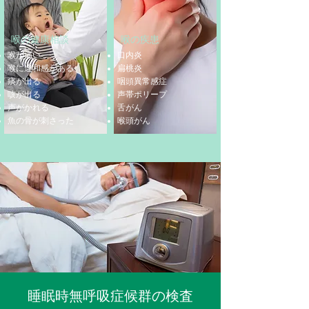
喉の健康相談
喉の疾患
喉が痛い
口内炎
喉に違和感がある
扁桃炎
痰が出る
咽頭異常感症
咳が出る
声帯ポリープ
声がかれる
舌がん
魚の骨が刺さった
喉頭がん
睡眠時無呼吸症候群の検査